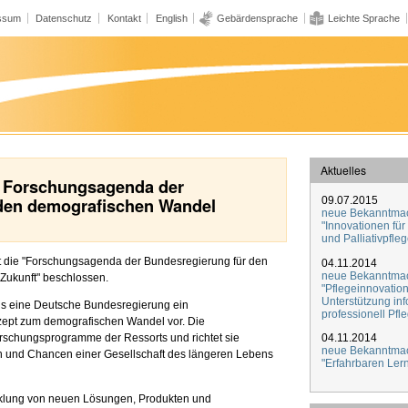
ssum
Datenschutz
Kontakt
English
Gebärdensprache
Leichte Sprache
Aktuelles
t: Forschungsagenda der
den demografischen Wandel
09.07.2015
neue Bekanntma
"Innovationen für 
und Palliativpfleg
t die "Forschungsagenda der Bundesregierung für den
04.11.2014
neue Bekanntma
Zukunft" beschlossen.
"Pflegeinnovatio
Unterstützung inf
ls eine Deutsche Bundesregierung ein
professionell Pfl
zept zum demografischen Wandel vor. Die
04.11.2014
orschungsprogramme der Ressorts und richtet sie
neue Bekanntma
n und Chancen einer Gesellschaft des längeren Lebens
"Erfahrbaren Lern
icklung von neuen Lösungen, Produkten und