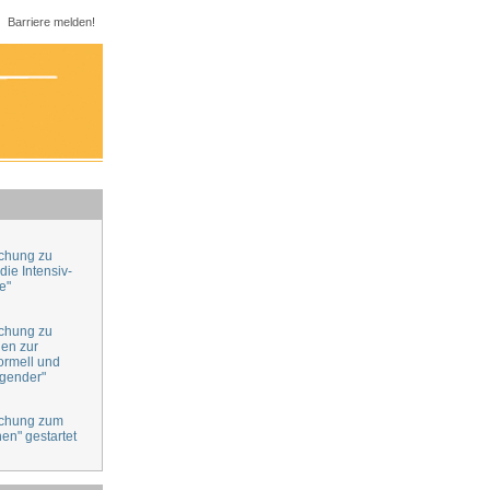
Barriere melden!
chung zu
die Intensiv-
e"
chung zu
nen zur
ormell und
egender"
chung zum
en" gestartet