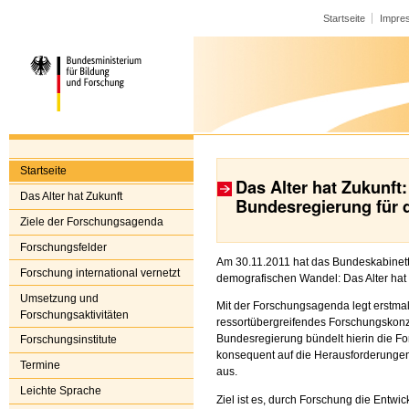
Startseite
Impre
Startseite
Das Alter hat Zukunf
Das Alter hat Zukunft
Bundesregierung für 
Ziele der Forschungsagenda
Forschungsfelder
Am 30.11.2011 hat das Bundeskabinet
Forschung international vernetzt
demografischen Wandel: Das Alter hat 
Umsetzung und
Mit der Forschungsagenda legt erstma
Forschungsaktivitäten
ressortübergreifendes Forschungskon
Bundesregierung bündelt hierin die F
Forschungsinstitute
konsequent auf die Herausforderunge
Termine
aus.
Leichte Sprache
Ziel ist es, durch Forschung die Entw