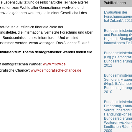
Publikationen
ie Lebensqualität und gesellschaftliche Teilhabe älterer
 sollen zum Wohle aller Generationen wertvolle und
Evaluation der
enziale gehoben werden, die in einer Gesellschaft des
Forschungsagend
hat Zukunft“, 201
net-Seiten ausführlich über die Ziele der
Bundesministeriu
gsfelder, die international vernetzte Forschung und über
und Forschung (H
r Bundesministerien zu informieren. Und wir sind
Hightech-Strateg
stimmen werden, wenn wir sagen: Das Alter hat Zukunft.
Innovationen für
ivitäten zum Thema demografischer Wandel finden Sie
Bundesministeri
(Hrg.): Demografi
Bundesregierung.
en demografischen Wandel:
www.mtidw.de
2012
grafische Chance“:
www.demografische-chance.de
Bundesministeriu
Senioren, Fraue
(Hrg.): 6. Altenbe
Bundesregierung.
2010
Bundesministeriu
Ernährung, Landw
Verbraucherschutz
Handlungskonzep
Bundesregierung
Weiterentwicklun
ländlichen Räume
2009