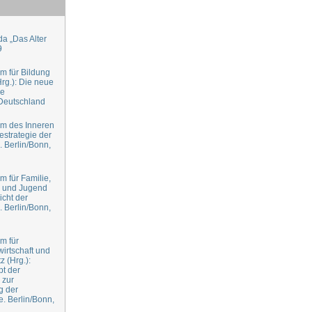
a „Das Alter
9
m für Bildung
rg.): Die neue
ie
 Deutschland
um des Inneren
estrategie der
 Berlin/Bonn,
m für Familie,
n und Jugend
richt der
 Berlin/Bonn,
m für
irtschaft und
 (Hrg.):
t der
 zur
g der
. Berlin/Bonn,