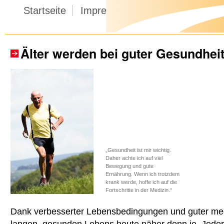
Startseite
Impressum
Datenschutz
K
Älter werden bei guter Gesundhei
„Gesundheit ist mir wichtig.
Daher achte ich auf viel
Bewegung und gute
Ernährung. Wenn ich trotzdem
krank werde, hoffe ich auf die
Fortschritte in der Medizin.“
Dank verbesserter Lebensbedingungen und guter med
langen, gesunden Lebens heute näher denn je. Jeder 